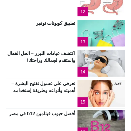
12
تطبيق كوبونات توفير
13
اكتشف عيادات الليزر – الحل الفعال
والمتقدم لجمالك وراحتك!
14
تعرفي على غسول تفتيح البشرة –
أهميته وأنواعه وطريقة إستخدامه
15
أفضل حبوب فيتامين b12 في مصر