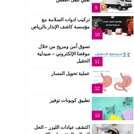
9
تركيب ادوات السلامة مع
مؤسسة كاشف الإنذار بالرياض
10
تسوق آمن ومريح من خلال
موقعنا الإلكتروني – صيدلية
الحقيل
11
عملية تحويل المسار
12
تطبيق كوبونات توفير
13
اكتشف عيادات الليزر – الحل