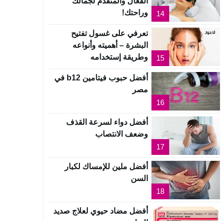
الفعال والمتقدم لجمالك
وراحتك!
14
تعرفي على غسول تفتيح
البشرة – أهميته وأنواعه
وطريقة إستخدامه
15
أفضل حبوب فيتامين b12 في
مصر
16
أفضل دواء لسرعة القذف
وضعف الانتصاب
17
أفضل ملين للإمساك لكبار
السن
18
أفضل مضاد حيوي لعلاج صديد