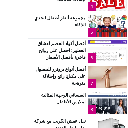
4
مجموعة ألغاز أطفال لتحدي
الذكاء
5
أفضل أكواد الخصم لعشاق
العطور: احصل على روائح
فاخرة بأفضل الأسعار
6
أفضل أنواع برونزر للحصول
على مكياج رائع وإطلالة
متوهجة
7
العيسائي الوجهة المثالية
لملابس الأطفال
8
نقل عفش الكويت مع شركة
نقلي لنقل العفش