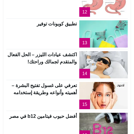
12
تطبيق كوبونات توفير
13
اكتشف عيادات الليزر – الحل الفعال
والمتقدم لجمالك وراحتك!
14
تعرفي على غسول تفتيح البشرة –
أهميته وأنواعه وطريقة إستخدامه
15
أفضل حبوب فيتامين b12 في مصر