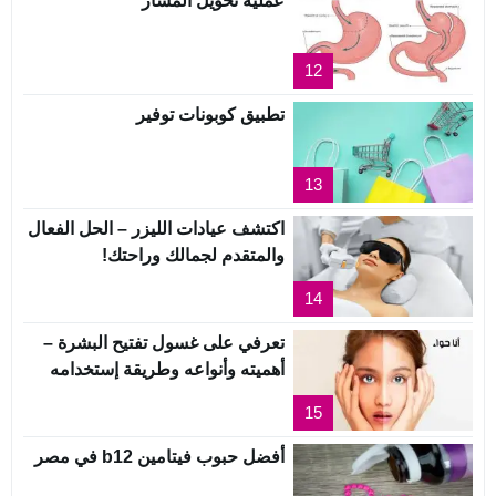
عملية تحويل المسار
12
تطبيق كوبونات توفير
13
اكتشف عيادات الليزر – الحل الفعال
والمتقدم لجمالك وراحتك!
14
تعرفي على غسول تفتيح البشرة –
أهميته وأنواعه وطريقة إستخدامه
15
أفضل حبوب فيتامين b12 في مصر