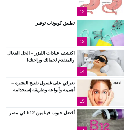
12
تطبيق كوبونات توفير
13
اكتشف عيادات الليزر – الحل الفعال
والمتقدم لجمالك وراحتك!
14
تعرفي على غسول تفتيح البشرة –
أهميته وأنواعه وطريقة إستخدامه
15
أفضل حبوب فيتامين b12 في مصر