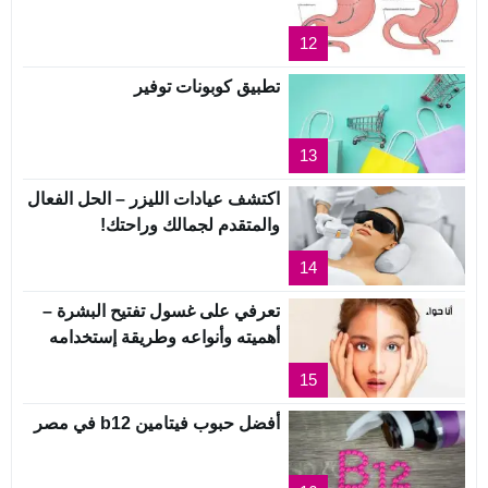
12
تطبيق كوبونات توفير
13
اكتشف عيادات الليزر – الحل الفعال
والمتقدم لجمالك وراحتك!
14
تعرفي على غسول تفتيح البشرة –
أهميته وأنواعه وطريقة إستخدامه
15
أفضل حبوب فيتامين b12 في مصر