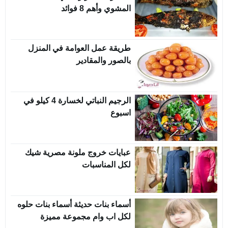
المشوي وأهم 8 فوائد
طريقة عمل العوامة في المنزل
بالصور والمقادير
الرجيم النباتي لخسارة 4 كيلو في
اسبوع
عبايات خروج ملونة مصرية شيك
لكل المناسبات
أسماء بنات حديثة أسماء بنات حلوه
لكل اب وام مجموعة مميزة