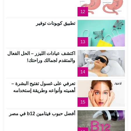
12
تطبيق كوبونات توفير
13
اكتشف عيادات الليزر – الحل الفعال
والمتقدم لجمالك وراحتك!
14
تعرفي على غسول تفتيح البشرة –
أهميته وأنواعه وطريقة إستخدامه
15
أفضل حبوب فيتامين b12 في مصر