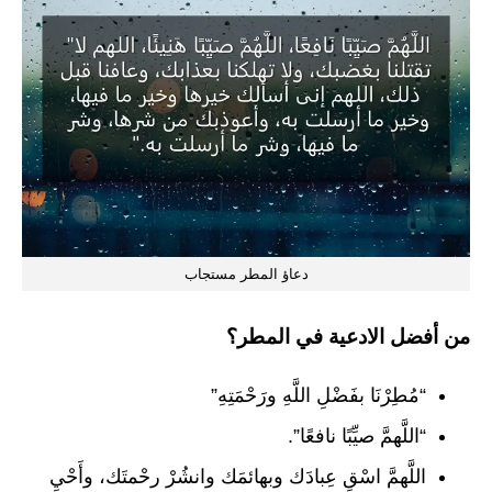
دعاؤ المطر مستجاب
من أفضل الادعية في المطر؟
“مُطِرْنَا بفَضْلِ اللَّهِ ورَحْمَتِهِ”
“اللَّهمَّ صيِّبًا نافعًا”.
اللَّهمَّ اسْقِ عِبادَك وبهائمَك وانشُرْ رحْمتَك، وأَحْيِ