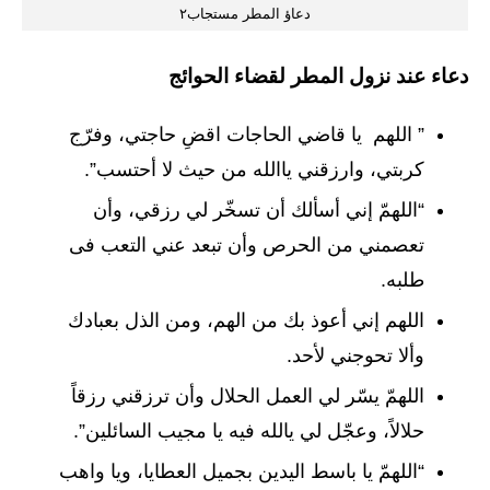
دعاؤ المطر مستجاب٢
دعاء عند نزول المطر لقضاء الحوائج
” اللهم يا قاضي الحاجات اقضِ حاجتي، وفرّج
كربتي، وارزقني ياالله من حيث لا أحتسب”.
“اللهمّ إني أسألك أن تسخّر لي رزقي، وأن
تعصمني من الحرص وأن تبعد عني التعب فى
طلبه.
اللهم إني أعوذ بك من الهم، ومن الذل بعبادك
وألا تحوجني لأحد.
اللهمّ يسّر لي العمل الحلال وأن ترزقني رزقاً
حلالاً، وعجّل لي يالله فيه يا مجيب السائلين”.
“اللهمّ يا باسط اليدين بجميل العطايا، ويا واهب