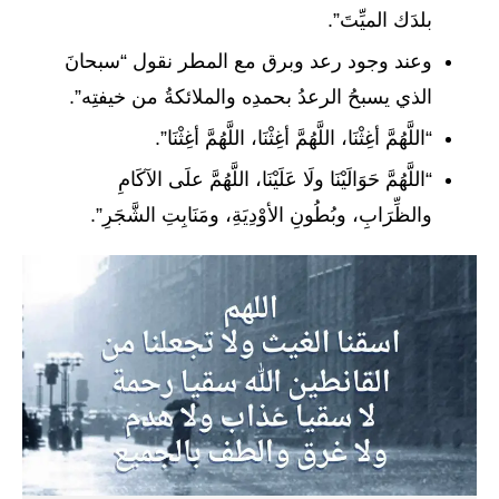
بلدَك الميِّتَ”.
وعند وجود رعد وبرق مع المطر نقول “سبحانَ
الذي يسبحُ الرعدُ بحمدِه والملائكةُ من خيفتِه”.
“اللَّهُمَّ أغِثْنَا، اللَّهُمَّ أغِثْنَا، اللَّهُمَّ أغِثْنَا”.
“اللَّهُمَّ حَوَالَيْنَا ولَا عَلَيْنَا، اللَّهُمَّ علَى الآكَامِ
والظِّرَابِ، وبُطُونِ الأوْدِيَةِ، ومَنَابِتِ الشَّجَرِ”.