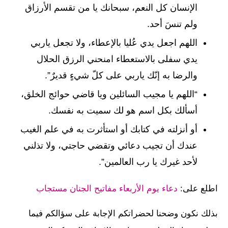
الإنسان كل النعم، سبحانك يا من تقسم الأرزاق
ولم تنسَ أحد.
اللهم اجعل يدي عُليا بالإعطاء، ولا تجعل ياربي
يدي سفلى بالاستعطاء امنحني الرزق الحلال
والرضا به إنّك ياربي على كلّ شيءٍ قديرٌ”.
“اللهم يا مجيب السائلين ويا قاضي حوائج الخلق،
أسألك بكل اسم هو لك سميت به نفسك.
أو أنزلته في كتابك أو استأثرت به في علم الغيب
عندك أن تجيب دعائي وتقضي حاجتي، ولا تذلني
لأحد غيرك يا رب العالمين”.
اطلع على:
دعاء يوم الأربعاء مفاتيح الجنان مستجاب
بذلك نكون وضحنا لحضراتكم الإجابة على سؤالكم فيما