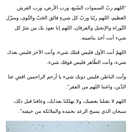
“اللهم ربّ السموات السّبع، ورب الأرض، ورب العرش
العظيم، اللهم ربّنا وربّ كل شيءٍ فالق الحَبّ والنّوى، ومنزّل
التّوراة والإنجيل والفرقان، اللهم إنا نعوذ بك من شرّ كل
شيء أنت آخذ بناصيته.
اللهمّ أنت الأول فليس قبلك شيء، وأنت الآخر فليس بعدك
شيء، وأنت الظّاهر فليس فوقك شيء.
وأنت الباطن فليس دونك شيء يا أرحم الراحمين اقضِ عنا
الدَّين، واغننا اللهم من الفقر”.
اللهم لا تقتلنا بغضبك، ولا تهلكنا بعذابك، وعافنا قبل ذلك،
سبحان الذي يسبح الرعد بحمده والملائكة من خيفته”.