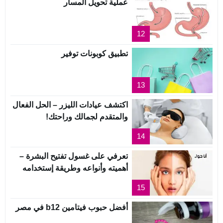
عملية تحويل المسار
12
تطبيق كوبونات توفير
13
اكتشف عيادات الليزر – الحل الفعال
والمتقدم لجمالك وراحتك!
14
تعرفي على غسول تفتيح البشرة –
أهميته وأنواعه وطريقة إستخدامه
15
أفضل حبوب فيتامين b12 في مصر