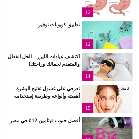
12
تطبيق كوبونات توفير
13
اكتشف عيادات الليزر – الحل الفعال
والمتقدم لجمالك وراحتك!
14
تعرفي على غسول تفتيح البشرة –
أهميته وأنواعه وطريقة إستخدامه
15
أفضل حبوب فيتامين b12 في مصر