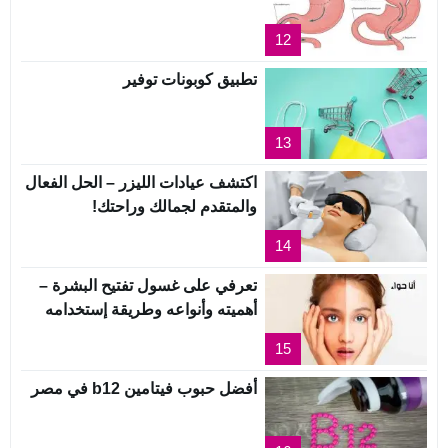
12
تطبيق كوبونات توفير
13
اكتشف عيادات الليزر – الحل الفعال
والمتقدم لجمالك وراحتك!
14
تعرفي على غسول تفتيح البشرة –
أهميته وأنواعه وطريقة إستخدامه
15
أفضل حبوب فيتامين b12 في مصر