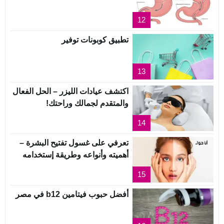
12
تطبيق كوبونات توفير
13
اكتشف عيادات الليزر – الحل الفعال
والمتقدم لجمالك وراحتك!
14
تعرفي على غسول تفتيح البشرة –
أهميته وأنواعه وطريقة إستخدامه
15
أفضل حبوب فيتامين b12 في مصر