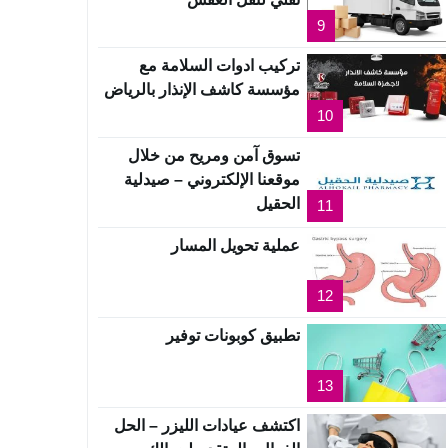
9
تركيب ادوات السلامة مع
مؤسسة كاشف الإنذار بالرياض
10
تسوق آمن ومريح من خلال
موقعنا الإلكتروني – صيدلية
الحقيل
11
عملية تحويل المسار
12
تطبيق كوبونات توفير
13
اكتشف عيادات الليزر – الحل