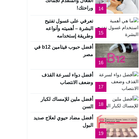
الفعال والمتقدم لجمالك
وراحتك!
14
تعرفي على غسول تفتيح
البشرة – أهميته وأنواعه
15
وطريقة إستخدامه
أفضل حبوب فيتامين b12 في
مصر
16
أفضل دواء لسرعة القذف
وضعف الانتصاب
17
أفضل ملين للإمساك لكبار
18
السن
أفضل مضاد حيوي لعلاج صديد
البول
19