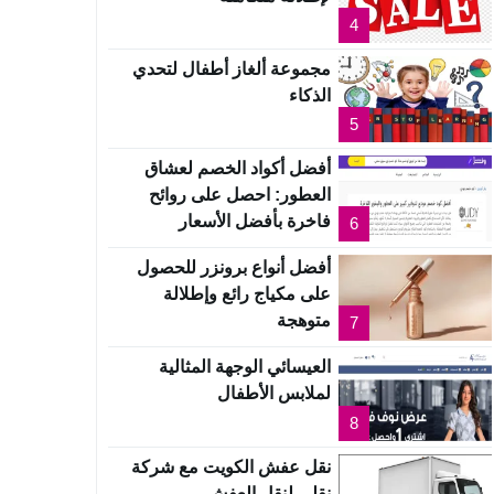
4
مجموعة ألغاز أطفال لتحدي
الذكاء
5
أفضل أكواد الخصم لعشاق
العطور: احصل على روائح
فاخرة بأفضل الأسعار
6
أفضل أنواع برونزر للحصول
على مكياج رائع وإطلالة
متوهجة
7
العيسائي الوجهة المثالية
لملابس الأطفال
8
نقل عفش الكويت مع شركة
نقلي لنقل العفش