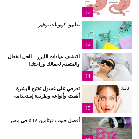
12
تطبيق كوبونات توفير
13
اكتشف عيادات الليزر – الحل الفعال
والمتقدم لجمالك وراحتك!
14
تعرفي على غسول تفتيح البشرة –
أهميته وأنواعه وطريقة إستخدامه
15
أفضل حبوب فيتامين b12 في مصر