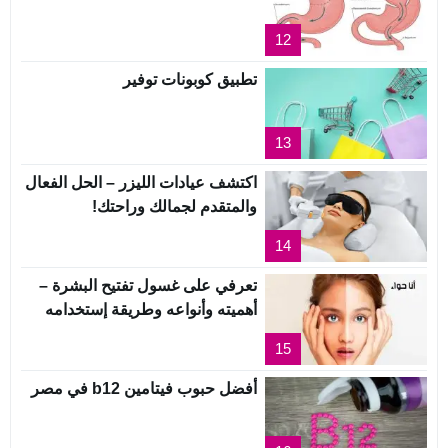
12
تطبيق كوبونات توفير
13
اكتشف عيادات الليزر – الحل الفعال
والمتقدم لجمالك وراحتك!
14
تعرفي على غسول تفتيح البشرة –
أهميته وأنواعه وطريقة إستخدامه
15
أفضل حبوب فيتامين b12 في مصر