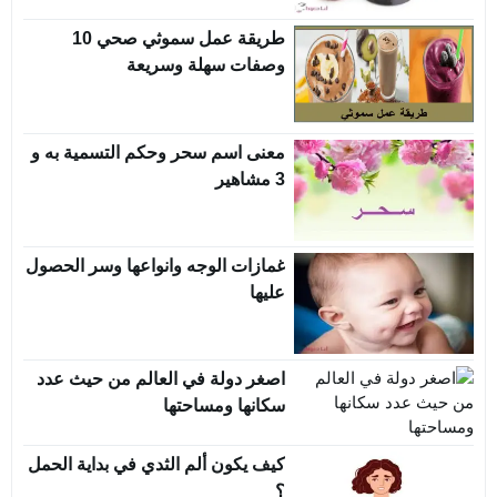
طريقة عمل سموثي صحي 10
وصفات سهلة وسريعة
معنى اسم سحر وحكم التسمية به و
3 مشاهير
غمازات الوجه وانواعها وسر الحصول
عليها
اصغر دولة في العالم من حيث عدد
سكانها ومساحتها
كيف يكون ألم الثدي في بداية الحمل
؟