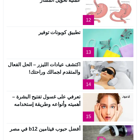
عملية تحويل المسار
12
تطبيق كوبونات توفير
13
اكتشف عيادات الليزر – الحل الفعال
والمتقدم لجمالك وراحتك!
14
تعرفي على غسول تفتيح البشرة –
أهميته وأنواعه وطريقة إستخدامه
15
أفضل حبوب فيتامين b12 في مصر