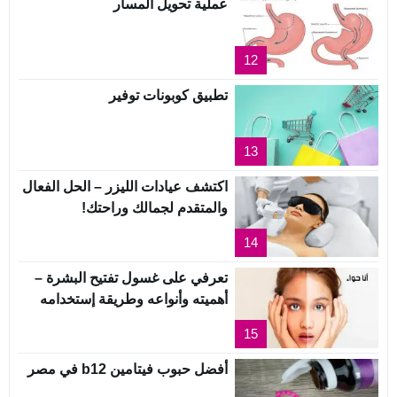
عملية تحويل المسار
12
تطبيق كوبونات توفير
13
اكتشف عيادات الليزر – الحل الفعال
والمتقدم لجمالك وراحتك!
14
تعرفي على غسول تفتيح البشرة –
أهميته وأنواعه وطريقة إستخدامه
15
أفضل حبوب فيتامين b12 في مصر