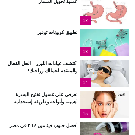
عملية تحويل المسار
12
تطبيق كوبونات توفير
13
اكتشف عيادات الليزر – الحل الفعال
والمتقدم لجمالك وراحتك!
14
تعرفي على غسول تفتيح البشرة –
أهميته وأنواعه وطريقة إستخدامه
15
أفضل حبوب فيتامين b12 في مصر