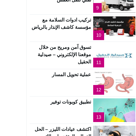
9
تركيب ادوات السلامة مع
مؤسسة كاشف الإنذار بالرياض
10
تسوق آمن ومريح من خلال
موقعنا الإلكتروني – صيدلية
الحقيل
11
عملية تحويل المسار
12
تطبيق كوبونات توفير
13
اكتشف عيادات الليزر – الحل