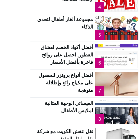
4
مجموعة ألغاز أطفال لتحدي
الذكاء
5
أفضل أكواد الخصم لعشاق
العطور: احصل على روائح
فاخرة بأفضل الأسعار
6
أفضل أنواع برونزر للحصول
على مكياج رائع وإطلالة
متوهجة
7
العيسائي الوجهة المثالية
لملابس الأطفال
8
نقل عفش الكويت مع شركة
نقلي لنقل العفش