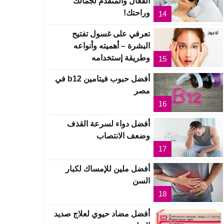
الفعال والمتقدم لجمالك
وراحتك!
14
تعرفي على غسول تفتيح
البشرة – أهميته وأنواعه
وطريقة إستخدامه
15
أفضل حبوب فيتامين b12 في
مصر
16
أفضل دواء لسرعة القذف
وضعف الانتصاب
17
أفضل ملين للإمساك لكبار
السن
18
أفضل مضاد حيوي لعلاج صديد