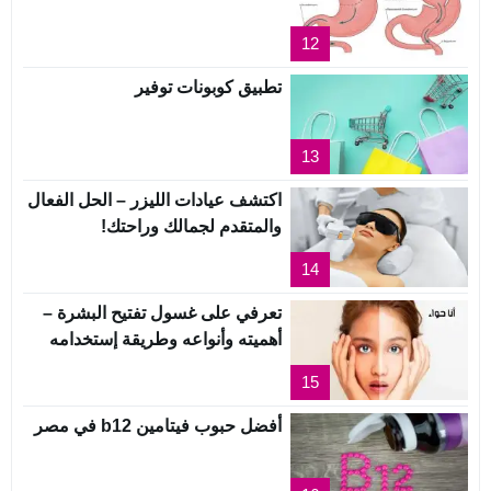
12
تطبيق كوبونات توفير
13
اكتشف عيادات الليزر – الحل الفعال
والمتقدم لجمالك وراحتك!
14
تعرفي على غسول تفتيح البشرة –
أهميته وأنواعه وطريقة إستخدامه
15
أفضل حبوب فيتامين b12 في مصر