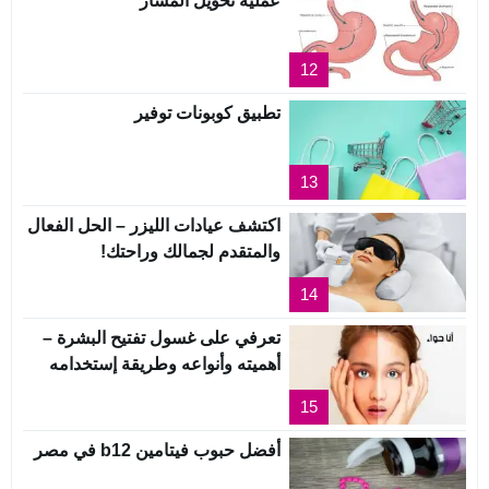
عملية تحويل المسار
12
تطبيق كوبونات توفير
13
اكتشف عيادات الليزر – الحل الفعال
والمتقدم لجمالك وراحتك!
14
تعرفي على غسول تفتيح البشرة –
أهميته وأنواعه وطريقة إستخدامه
15
أفضل حبوب فيتامين b12 في مصر