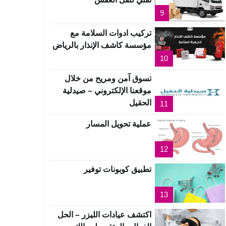
9
تركيب ادوات السلامة مع
مؤسسة كاشف الإنذار بالرياض
10
تسوق آمن ومريح من خلال
موقعنا الإلكتروني – صيدلية
الحقيل
11
عملية تحويل المسار
12
تطبيق كوبونات توفير
13
اكتشف عيادات الليزر – الحل