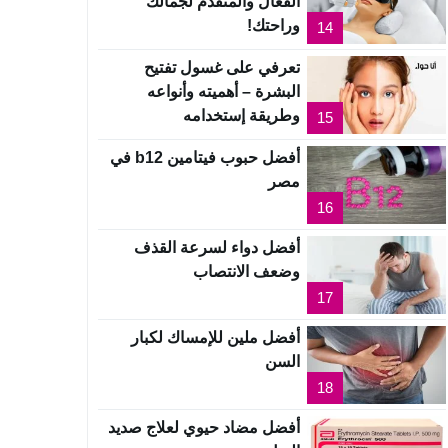
الفعال والمتقدم لجمالك
وراحتك!
14
تعرفي على غسول تفتيح
البشرة – أهميته وأنواعه
وطريقة إستخدامه
15
أفضل حبوب فيتامين b12 في
مصر
16
أفضل دواء لسرعة القذف
وضعف الانتصاب
17
أفضل ملين للإمساك لكبار
السن
18
أفضل مضاد حيوي لعلاج صديد