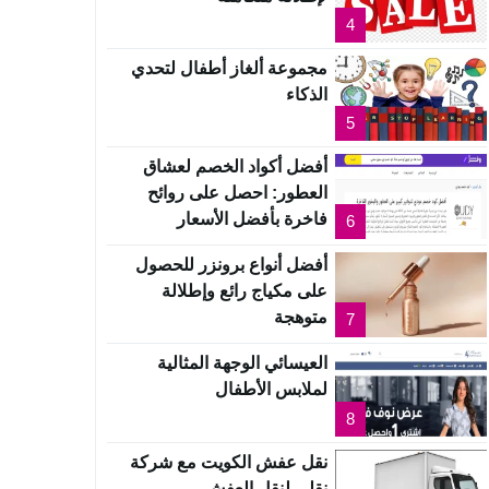
4
مجموعة ألغاز أطفال لتحدي
الذكاء
5
أفضل أكواد الخصم لعشاق
العطور: احصل على روائح
فاخرة بأفضل الأسعار
6
أفضل أنواع برونزر للحصول
على مكياج رائع وإطلالة
متوهجة
7
العيسائي الوجهة المثالية
لملابس الأطفال
8
نقل عفش الكويت مع شركة
نقلي لنقل العفش