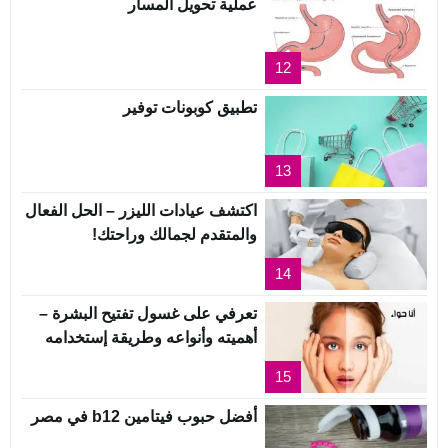
عملية تحويل المسار
12
تطبيق كوبونات توفير
13
اكتشف عيادات الليزر – الحل الفعال
والمتقدم لجمالك وراحتك!
14
تعرفي على غسول تفتيح البشرة –
أهميته وأنواعه وطريقة إستخدامه
15
أفضل حبوب فيتامين b12 في مصر