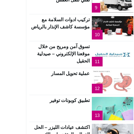
9
تركيب ادوات السلامة مع
مؤسسة كاشف الإنذار بالرياض
10
تسوق آمن ومريح من خلال
موقعنا الإلكتروني – صيدلية
الحقيل
11
عملية تحويل المسار
12
تطبيق كوبونات توفير
13
اكتشف عيادات الليزر – الحل