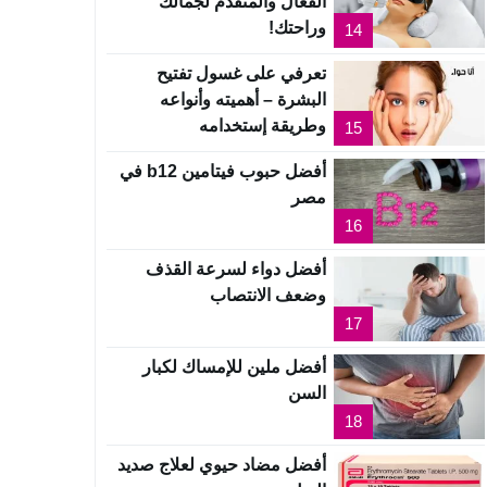
الفعال والمتقدم لجمالك
وراحتك!
14
تعرفي على غسول تفتيح
البشرة – أهميته وأنواعه
وطريقة إستخدامه
15
أفضل حبوب فيتامين b12 في
مصر
16
أفضل دواء لسرعة القذف
وضعف الانتصاب
17
أفضل ملين للإمساك لكبار
السن
18
أفضل مضاد حيوي لعلاج صديد