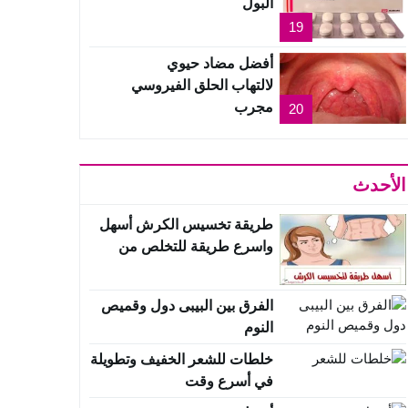
البول
19
أفضل مضاد حيوي
لالتهاب الحلق الفيروسي
مجرب
20
الأحدث
طريقة تخسيس الكرش أسهل
واسرع طريقة للتخلص من
الكرش
الفرق بين البيبى دول وقميص
النوم
خلطات للشعر الخفيف وتطويلة
في أسرع وقت