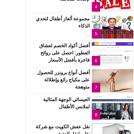
4
مجموعة ألغاز أطفال لتحدي
الذكاء
5
أفضل أكواد الخصم لعشاق
العطور: احصل على روائح
فاخرة بأفضل الأسعار
6
أفضل أنواع برونزر للحصول
على مكياج رائع وإطلالة
متوهجة
7
العيسائي الوجهة المثالية
لملابس الأطفال
8
نقل عفش الكويت مع شركة
نقلي لنقل العفش