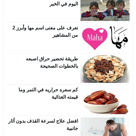
اليوم في الخير
تعرف على معنى اسم مها وأبرز 2
من المشاهير
طريقة تحضير حراق اصبعه
بالخطوات الصحيحة
كم سعره حراريه في التمر وما
قيمته الغذائية
افضل علاج لسرعة القذف بدون آثار
جانبية