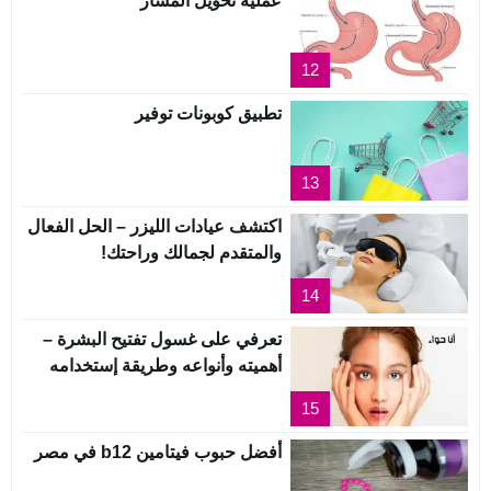
عملية تحويل المسار
12
تطبيق كوبونات توفير
13
اكتشف عيادات الليزر – الحل الفعال
والمتقدم لجمالك وراحتك!
14
تعرفي على غسول تفتيح البشرة –
أهميته وأنواعه وطريقة إستخدامه
15
أفضل حبوب فيتامين b12 في مصر