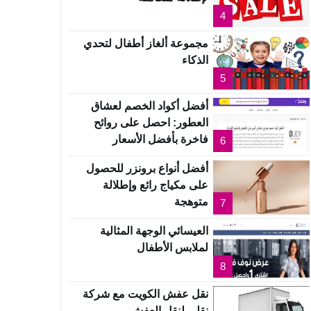
4
مجموعة ألغاز أطفال لتحدي
الذكاء
5
أفضل أكواد الخصم لعشاق
العطور: احصل على روائح
فاخرة بأفضل الأسعار
6
أفضل أنواع برونزر للحصول
على مكياج رائع وإطلالة
متوهجة
7
العيسائي الوجهة المثالية
لملابس الأطفال
8
نقل عفش الكويت مع شركة
نقلي لنقل العفش