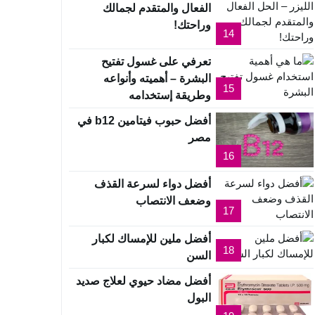
الفعال والمتقدم لجمالك
وراحتك!
14
تعرفي على غسول تفتيح
البشرة – أهميته وأنواعه
15
وطريقة إستخدامه
أفضل حبوب فيتامين b12 في
مصر
16
أفضل دواء لسرعة القذف
وضعف الانتصاب
17
أفضل ملين للإمساك لكبار
18
السن
أفضل مضاد حيوي لعلاج صديد
البول