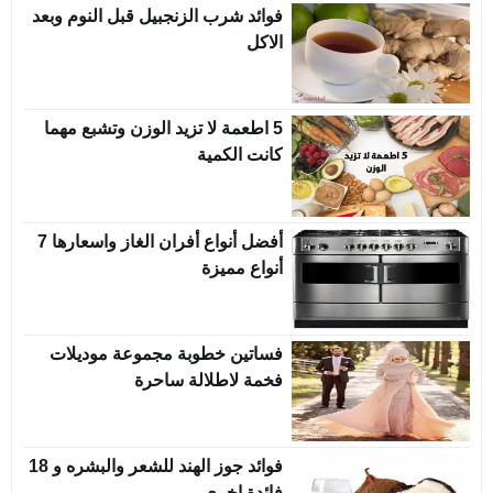
فوائد شرب الزنجبيل قبل النوم وبعد
الاكل
5 اطعمة لا تزيد الوزن وتشبع مهما
كانت الكمية
أفضل أنواع أفران الغاز واسعارها 7
أنواع مميزة
فساتين خطوبة مجموعة موديلات
فخمة لاطلالة ساحرة
فوائد جوز الهند للشعر والبشره و 18
فائدة اخري