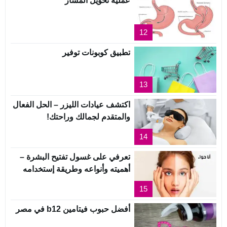
عملية تحويل المسار
12
تطبيق كوبونات توفير
13
اكتشف عيادات الليزر – الحل الفعال
والمتقدم لجمالك وراحتك!
14
تعرفي على غسول تفتيح البشرة –
أهميته وأنواعه وطريقة إستخدامه
15
أفضل حبوب فيتامين b12 في مصر