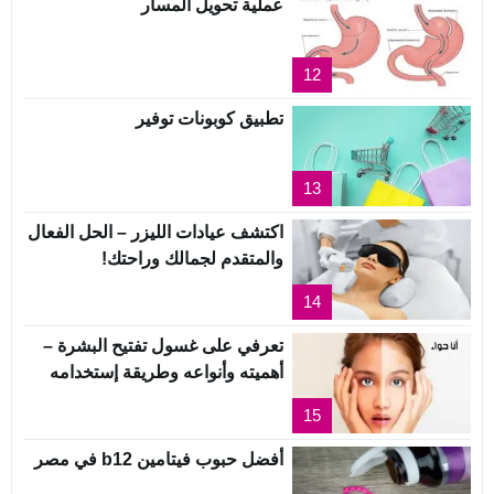
عملية تحويل المسار
12
تطبيق كوبونات توفير
13
اكتشف عيادات الليزر – الحل الفعال
والمتقدم لجمالك وراحتك!
14
تعرفي على غسول تفتيح البشرة –
أهميته وأنواعه وطريقة إستخدامه
15
أفضل حبوب فيتامين b12 في مصر