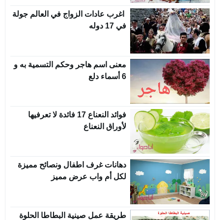
اغرب عادات الزواج في العالم جولة
في 17 دوله
معنى اسم هاجر وحكم التسمية به و
6 أسماء دلع
فوائد النعناع 17 فائدة لا تعرفيها
لأوراق النعناع
دهانات غرف اطفال ونصائح مميزة
لكل أم واب عرض مميز
طريقة عمل صينية البطاطا الحلوة