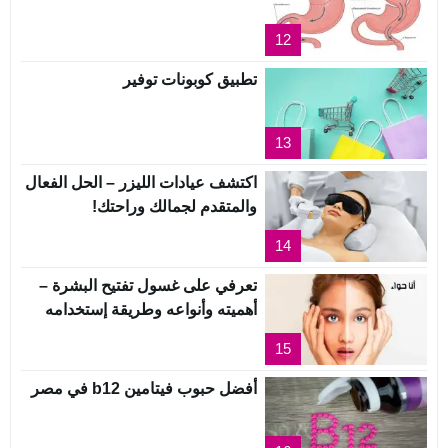
12
تطبيق كوبونات توفير
13
اكتشف عيادات الليزر – الحل الفعال
والمتقدم لجمالك وراحتك!
14
تعرفي على غسول تفتيح البشرة –
أهميته وأنواعه وطريقة إستخدامه
15
أفضل حبوب فيتامين b12 في مصر