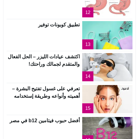
12
تطبيق كوبونات توفير
13
اكتشف عيادات الليزر – الحل الفعال
والمتقدم لجمالك وراحتك!
14
تعرفي على غسول تفتيح البشرة –
أهميته وأنواعه وطريقة إستخدامه
15
أفضل حبوب فيتامين b12 في مصر