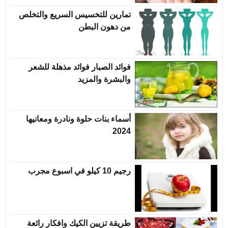
تمارين للتخسيس السريع والتخلص
من دهون البطن
فوائد الصبار فوائد مذهلة للشعر
والبشرة والمزيد
أسماء بنات حلوة ونادرة ومعانيها
2024
رجيم 10 كيلو في اسبوع مجرب
طريقة تزيين الكيك وافكار رائعة