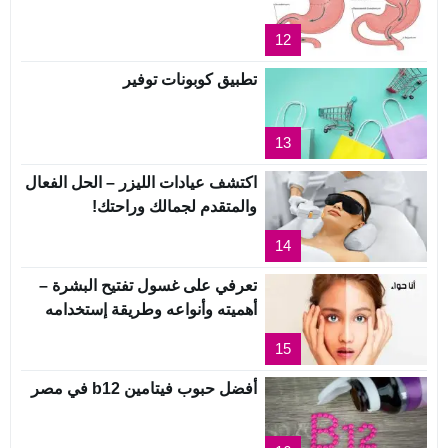
12
تطبيق كوبونات توفير
13
اكتشف عيادات الليزر – الحل الفعال
والمتقدم لجمالك وراحتك!
14
تعرفي على غسول تفتيح البشرة –
أهميته وأنواعه وطريقة إستخدامه
15
أفضل حبوب فيتامين b12 في مصر