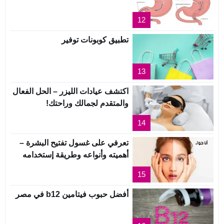
12
تطبيق كوبونات توفير
13
اكتشف عيادات الليزر – الحل الفعال
والمتقدم لجمالك وراحتك!
14
تعرفي على غسول تفتيح البشرة –
أهميته وأنواعه وطريقة إستخدامه
15
أفضل حبوب فيتامين b12 في مصر