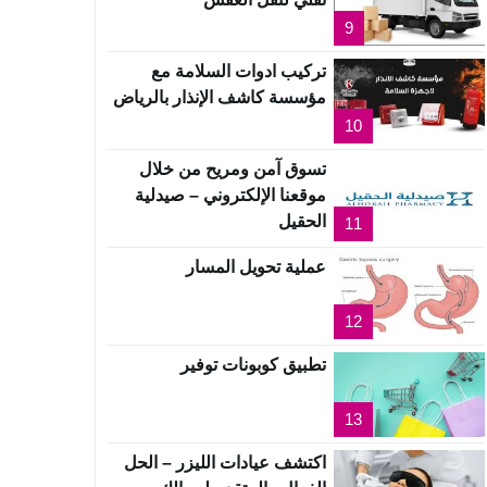
9
تركيب ادوات السلامة مع
مؤسسة كاشف الإنذار بالرياض
10
تسوق آمن ومريح من خلال
موقعنا الإلكتروني – صيدلية
الحقيل
11
عملية تحويل المسار
12
تطبيق كوبونات توفير
13
اكتشف عيادات الليزر – الحل