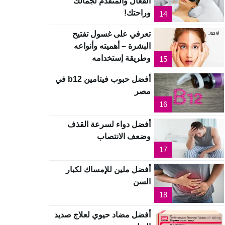
الفعال والمتقدم لجمالك
وراحتك!
14
تعرفي على غسول تفتيح
البشرة – أهميته وأنواعه
وطريقة إستخدامه
15
أفضل حبوب فيتامين b12 في
مصر
16
أفضل دواء لسرعة القذف
وضعف الانتصاب
17
أفضل ملين للإمساك لكبار
السن
18
أفضل مضاد حيوي لعلاج صديد