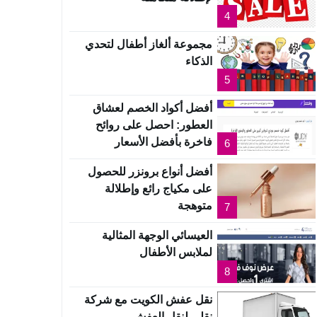
4
مجموعة ألغاز أطفال لتحدي
الذكاء
5
أفضل أكواد الخصم لعشاق
العطور: احصل على روائح
فاخرة بأفضل الأسعار
6
أفضل أنواع برونزر للحصول
على مكياج رائع وإطلالة
متوهجة
7
العيسائي الوجهة المثالية
لملابس الأطفال
8
نقل عفش الكويت مع شركة
نقلي لنقل العفش