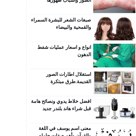
الصور وأسباب ظهورها
صبغات الشعر للبشرة السمراء
والقمحية والبيضاء
انواع و اسعار عمليات شفط
الدهون
استغلال اطارات الصور
القديمة.طرق مبتكرة
افضل خلاط يدوي ونصائح هامة
قبل شراء هاند بلندر جديد
معنى اسم يوسف في اللغة
والقرآن وأهم صفات حامله