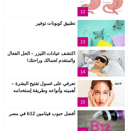
12
تطبيق كوبونات توفير
13
اكتشف عيادات الليزر – الحل الفعال
والمتقدم لجمالك وراحتك!
14
تعرفي على غسول تفتيح البشرة –
أهميته وأنواعه وطريقة إستخدامه
15
أفضل حبوب فيتامين b12 في مصر