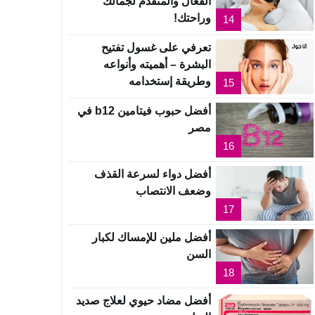
الفعال والمتقدم لجمالك
وراحتك!
14
تعرفي على غسول تفتيح
البشرة – أهميته وأنواعه
وطريقة إستخدامه
15
أفضل حبوب فيتامين b12 في
مصر
16
أفضل دواء لسرعة القذف
وضعف الانتصاب
17
أفضل ملين للإمساك لكبار
السن
18
أفضل مضاد حيوي لعلاج صديد