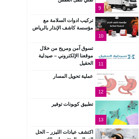
9
تركيب ادوات السلامة مع
مؤسسة كاشف الإنذار بالرياض
10
تسوق آمن ومريح من خلال
موقعنا الإلكتروني – صيدلية
الحقيل
11
عملية تحويل المسار
12
تطبيق كوبونات توفير
13
اكتشف عيادات الليزر – الحل