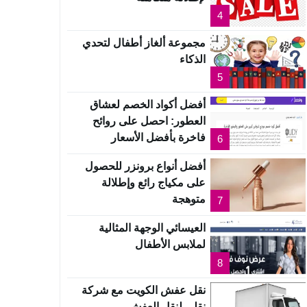
4
مجموعة ألغاز أطفال لتحدي
الذكاء
5
أفضل أكواد الخصم لعشاق
العطور: احصل على روائح
فاخرة بأفضل الأسعار
6
أفضل أنواع برونزر للحصول
على مكياج رائع وإطلالة
متوهجة
7
العيسائي الوجهة المثالية
لملابس الأطفال
8
نقل عفش الكويت مع شركة
نقلي لنقل العفش