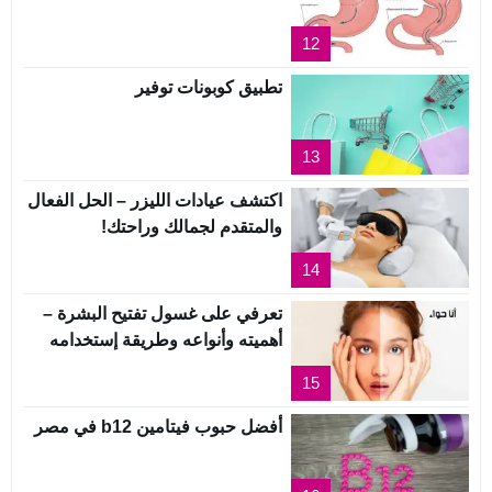
12
تطبيق كوبونات توفير
13
اكتشف عيادات الليزر – الحل الفعال
والمتقدم لجمالك وراحتك!
14
تعرفي على غسول تفتيح البشرة –
أهميته وأنواعه وطريقة إستخدامه
15
أفضل حبوب فيتامين b12 في مصر