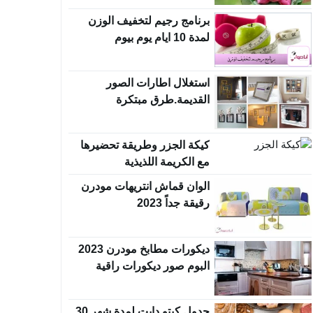
برنامج رجيم لتخفيف الوزن
لمدة 10 ايام يوم بيوم
استغلال اطارات الصور
القديمة.طرق مبتكرة
كيكة الجزر وطريقة تحضيرها
مع الكريمة اللذيذية
الوان قماش انتريهات مودرن
رقيقة جداً 2023
ديكورات مطابخ مودرن 2023
البوم صور ديكورات راقية
جدول كيتو دايت لمدة شهر 30