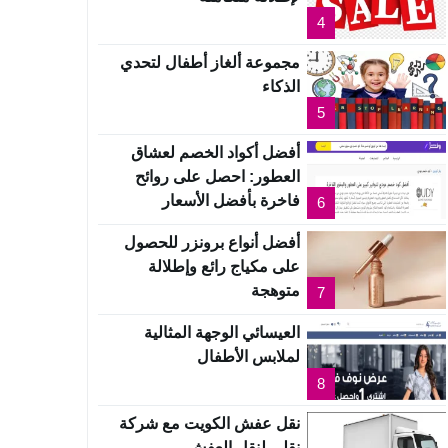
4
مجموعة ألغاز أطفال لتحدي
الذكاء
5
أفضل أكواد الخصم لعشاق
العطور: احصل على روائح
فاخرة بأفضل الأسعار
6
أفضل أنواع برونزر للحصول
على مكياج رائع وإطلالة
متوهجة
7
العيسائي الوجهة المثالية
لملابس الأطفال
8
نقل عفش الكويت مع شركة
نقلي لنقل العفش