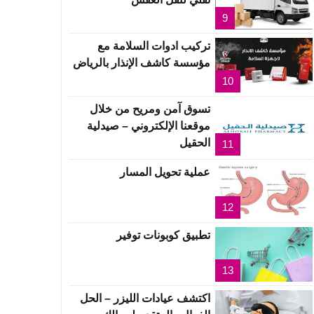
9
تركيب ادوات السلامة مع
مؤسسة كاشف الإنذار بالرياض
10
تسوق آمن ومريح من خلال
موقعنا الإلكتروني – صيدلية
الحقيل
11
عملية تحويل المسار
12
تطبيق كوبونات توفير
13
اكتشف عيادات الليزر – الحل