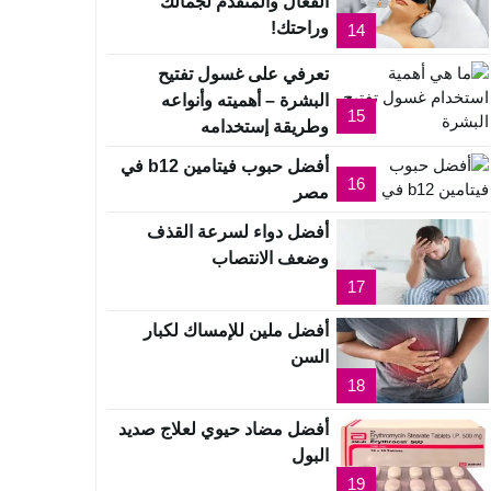
الفعال والمتقدم لجمالك
وراحتك!
14
تعرفي على غسول تفتيح
البشرة – أهميته وأنواعه
15
وطريقة إستخدامه
أفضل حبوب فيتامين b12 في
16
مصر
أفضل دواء لسرعة القذف
وضعف الانتصاب
17
أفضل ملين للإمساك لكبار
السن
18
أفضل مضاد حيوي لعلاج صديد
البول
19