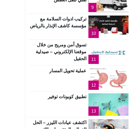
9
تركيب ادوات السلامة مع
مؤسسة كاشف الإنذار بالرياض
10
تسوق آمن ومريح من خلال
موقعنا الإلكتروني – صيدلية
الحقيل
11
عملية تحويل المسار
12
تطبيق كوبونات توفير
13
اكتشف عيادات الليزر – الحل