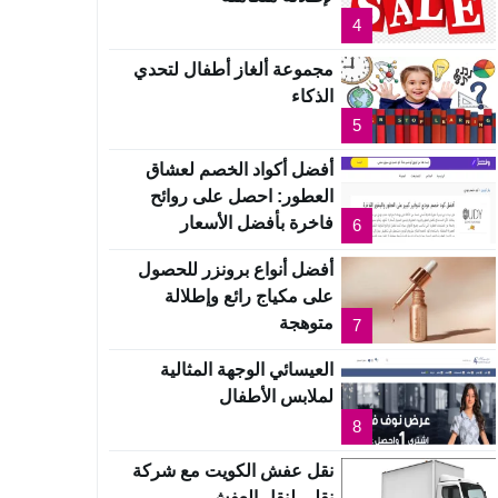
4
مجموعة ألغاز أطفال لتحدي
الذكاء
5
أفضل أكواد الخصم لعشاق
العطور: احصل على روائح
فاخرة بأفضل الأسعار
6
أفضل أنواع برونزر للحصول
على مكياج رائع وإطلالة
متوهجة
7
العيسائي الوجهة المثالية
لملابس الأطفال
8
نقل عفش الكويت مع شركة
نقلي لنقل العفش