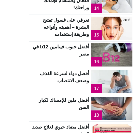
الفعال والمتقدم لجمالك
وراحتك!
14
تعرفي على غسول تفتيح
البشرة – أهميته وأنواعه
وطريقة إستخدامه
15
أفضل حبوب فيتامين b12 في
مصر
16
أفضل دواء لسرعة القذف
وضعف الانتصاب
17
أفضل ملين للإمساك لكبار
السن
18
أفضل مضاد حيوي لعلاج صديد