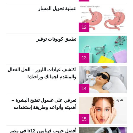
عملية تحويل المسار
12
تطبيق كوبونات توفير
13
اكتشف عيادات الليزر – الحل الفعال
والمتقدم لجمالك وراحتك!
14
تعرفي على غسول تفتيح البشرة –
أهميته وأنواعه وطريقة إستخدامه
15
أفضل حبوب فيتامين b12 في مصر