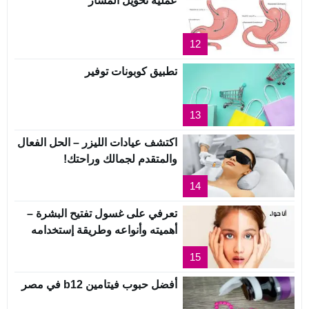
عملية تحويل المسار
12
تطبيق كوبونات توفير
13
اكتشف عيادات الليزر – الحل الفعال
والمتقدم لجمالك وراحتك!
14
تعرفي على غسول تفتيح البشرة –
أهميته وأنواعه وطريقة إستخدامه
15
أفضل حبوب فيتامين b12 في مصر