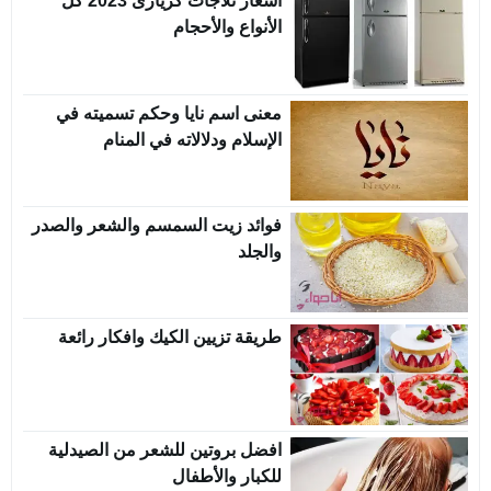
اسعار ثلاجات كريازى 2023 كل
الأنواع والأحجام
معنى اسم نايا وحكم تسميته في
الإسلام ودلالاته في المنام
فوائد زيت السمسم والشعر والصدر
والجلد
طريقة تزيين الكيك وافكار رائعة
افضل بروتين للشعر من الصيدلية
للكبار والأطفال