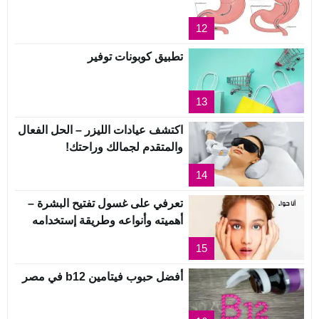
12
تطبيق كوبونات توفير
13
اكتشف عيادات الليزر – الحل الفعال
والمتقدم لجمالك وراحتك!
14
تعرفي على غسول تفتيح البشرة –
أهميته وأنواعه وطريقة إستخدامه
15
أفضل حبوب فيتامين b12 في مصر