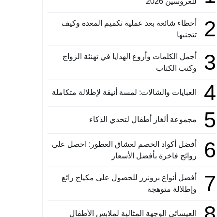
للعروسين 2026
2
أخطاء شائعة بعد عملية تكميم المعدة وكيف
تتجنبها
3
أجمل الكلمات وأروع الهدايا في تهنئة الزواج
وكتب الكتاب
4
العبايات والشالات: لمسة أنيقة لإطلالة متكاملة
5
مجموعة ألغاز أطفال لتحدي الذكاء
6
أفضل أكواد الخصم لعشاق العطور: احصل على
روائح فاخرة بأفضل الأسعار
7
أفضل أنواع برونزر للحصول على مكياج رائع
وإطلالة متوهجة
8
العيسائي الوجهة المثالية لملابس الأطفال