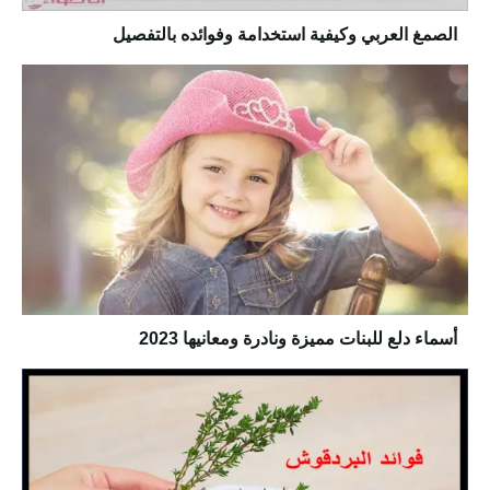
الصمغ العربي وكيفية استخدامة وفوائده بالتفصيل
أسماء دلع للبنات مميزة ونادرة ومعانيها 2023