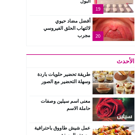
البول
19
أفضل مضاد حيوي
لالتهاب الحلق الفيروسي
مجرب
20
الأحدث
طريقة تحضير حلويات باردة
وسهلة التحضير مع الصور
معنى اسم سيلين وصفات
حاملة الاسم
عمل شيش طاووق باحترافية