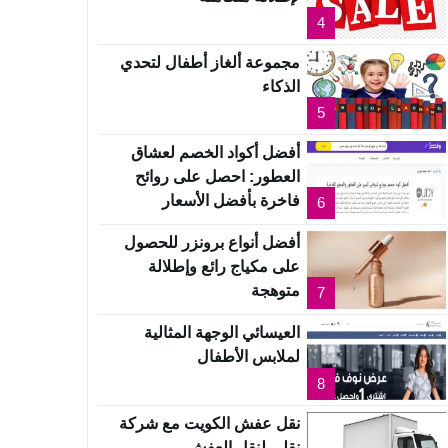
4
مجموعة ألغاز أطفال لتحدي
الذكاء
5
أفضل أكواد الخصم لعشاق
العطور: احصل على روائح
فاخرة بأفضل الأسعار
6
أفضل أنواع برونزر للحصول
على مكياج رائع وإطلالة
متوهجة
7
العيسائي الوجهة المثالية
لملابس الأطفال
8
نقل عفش الكويت مع شركة
نقلي لنقل العفش