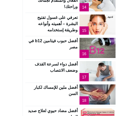
الفعال والمتقدم لجمالك
وراحتك!
14
تعرفي على غسول تفتيح
البشرة – أهميته وأنواعه
وطريقة إستخدامه
15
أفضل حبوب فيتامين b12 في
مصر
16
أفضل دواء لسرعة القذف
وضعف الانتصاب
17
أفضل ملين للإمساك لكبار
السن
18
أفضل مضاد حيوي لعلاج صديد