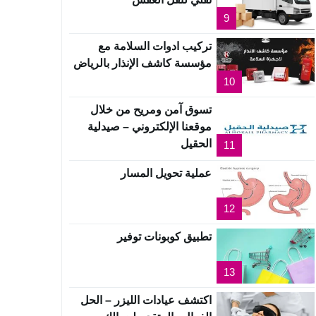
9
تركيب ادوات السلامة مع
مؤسسة كاشف الإنذار بالرياض
10
تسوق آمن ومريح من خلال
موقعنا الإلكتروني – صيدلية
الحقيل
11
عملية تحويل المسار
12
تطبيق كوبونات توفير
13
اكتشف عيادات الليزر – الحل